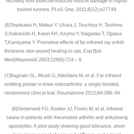
recovery from exercise-induced muscle damage in highly-
trained runners. PLoS One. 2011;6(12):e27749.
(6)Toyokawa H, Matsui Y, Uhara J, Tsuchiya H, Teshima
S,Nakanishi H, Kwon AH, Azuma Y, Nagaoka T, Ogawa
T,Kamiyama Y. Promotive effects of far-infrared ray onfull-
thickness skin wound healing in rats. Exp Biol
Med(Maywood) 2003;228(6):724 – 9.
(7)Bagnato GL, Miceli G, Atteritano M, et al. Far infrared
emitting plaster in knee osteoarthritis: a single blinded,
randomised clinical trial. Reumatismo 2012;64:388–94.
(8)Oosterveld FG, Rasker JJ, Floors M, et al. Infrared
sauna in patients with rheumatoid arthritis and ankylosing
spondylitis. A pilot study showing good tolerance, short-