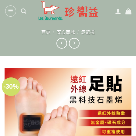
Skip
to
content
首頁
/
安心商城
/
赤能適
-30%