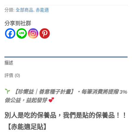
分類:
全部商品
,
赤能適
分享到社群
描述
評價 (0)
【珍嚮益｜善意種子計畫】・每筆消費將提撥 3%
做公益，益起發芽
別人是吃的保養品，我們是貼的保養品！！
【赤能適足貼】