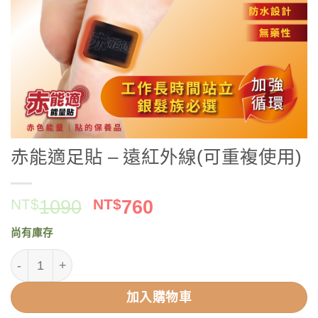
赤能適足貼 – 遠紅外線(可重複使用)
原
目
NT$
1090
NT$
760
始
前
尚有庫存
價
價
赤能適足貼 - 遠紅外線(可重複使用) 數量
格：
格：
NT$1090。
NT$760。
加入購物車