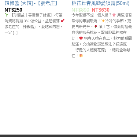
辣椒醬 [大辣] -【張老庄】
桃花舞春風戀愛噴霧(50ml)
原
目
NT$
250
NT$
890
NT$
630
始
前
【珍嚮益｜善意種子計畫】·每筆
今年聖誕不想一個人過？
用這瓶召
價
價
消費將提撥 3% 做公益，益起發芽
喚你的專屬暖陽！
冷冷的季節，更
格：
格：
張老庄的「辣椒醬」，愛吃辣的您，
要自帶光芒。
噴上它，做派對裡最
NT$890。
NT$630。
一定 [...]
自信的那朵桃花。聖誕脫單神器在
此！
把春天噴在身上，魅力值瞬間
點滿。交換禮物還沒想法？送這瓶
「行走的人體桃花源」，絕對全場最
佳！