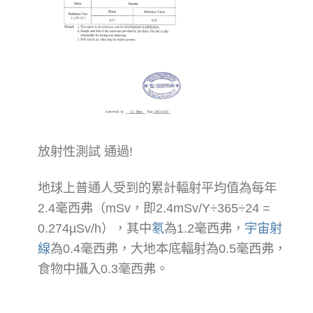
放射性測試 通過!
地球上普通人受到的累計輻射平均值為每年
2.4毫西弗（mSv，即2.4mSv/Y÷365÷24 =
0.274µSv/h），其中
氡
為1.2毫西弗，
宇宙射
線
為0.4毫西弗，大地本底輻射為0.5毫西弗，
食物中攝入0.3毫西弗。