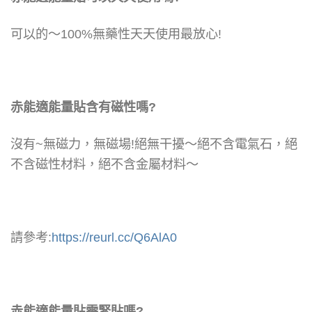
可以的～
100%無藥性天天使用最放心!
赤能適能量貼含有磁性嗎?
沒有~
無磁力，無磁場!絕無干擾～
絕不含電氣石，絕
不含磁性材料，絕不含金屬材料～
請參考:
https://reurl.cc/Q6AlA0
赤能適能量貼需緊貼嗎?